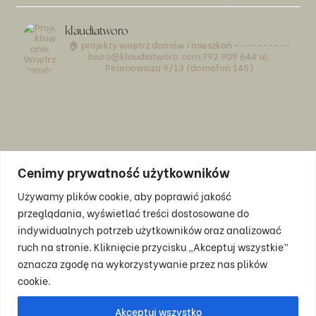
klaudiatworo
🏠 projekty wnętrz domów i mieszkań
----------
biuro@klaudiatworo.com
792 909 644
ul.
Piramowicza 9/13 (domofon 145)
Cenimy prywatność użytkowników
WIĘCEJ
Używamy plików cookie, aby poprawić jakość
przeglądania, wyświetlać treści dostosowane do
BLOG
indywidualnych potrzeb użytkowników oraz analizować
ruch na stronie. Kliknięcie przycisku „Akceptuj wszystkie”
KONTAKT
oznacza zgodę na wykorzystywanie przez nas plików
KONSULTACJA
cookie.
Akceptuj wszystko